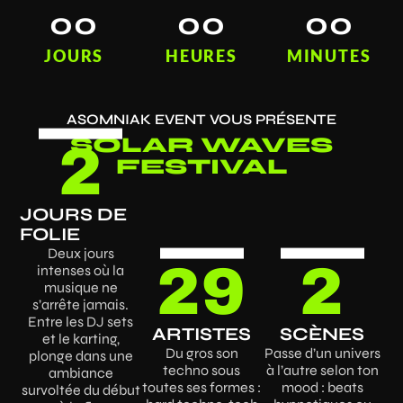
00
00
00
JOURS
HEURES
MINUTES
ASOMNIAK EVENT VOUS PRÉSENTE
SOLAR WAVES
2
FESTIVAL
JOURS DE
FOLIE
Deux jours
29
2
intenses où la
musique ne
s’arrête jamais.
Entre les DJ sets
ARTISTES
SCÈNES
et le karting,
Du gros son
Passe d’un univers
plonge dans une
techno sous
à l’autre selon ton
ambiance
toutes ses formes :
mood : beats
survoltée du début